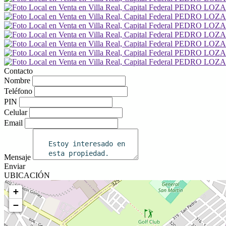
Contacto
Nombre
Teléfono
PIN
Celular
Email
Mensaje
Enviar
UBICACIÓN
+
−