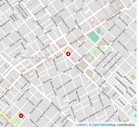
Leaflet
| ©
OpenStreetMap
contributors