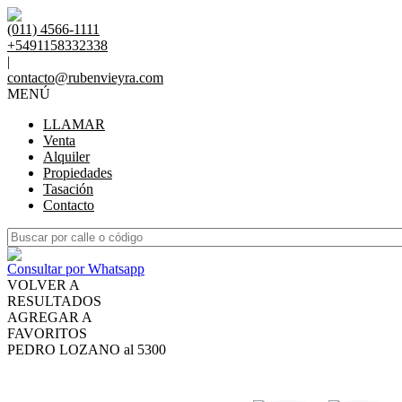
(011) 4566-1111
+5491158332338
|
contacto@rubenvieyra.com
MENÚ
LLAMAR
Venta
Alquiler
Propiedades
Tasación
Contacto
Consultar por Whatsapp
VOLVER A
RESULTADOS
AGREGAR A
FAVORITOS
PEDRO LOZANO al 5300
VENTA
USD220.000