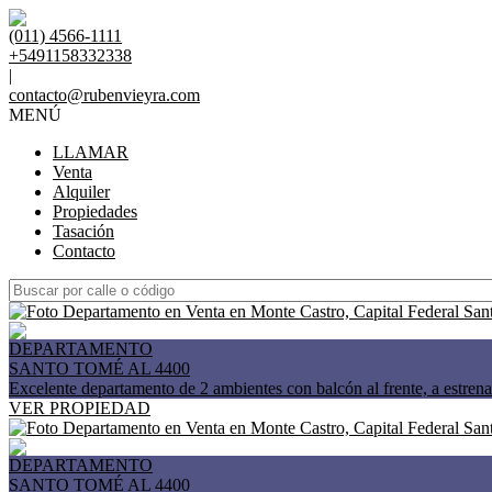
(011) 4566-1111
+5491158332338
|
contacto@rubenvieyra.com
MENÚ
LLAMAR
Venta
Alquiler
Propiedades
Tasación
Contacto
DEPARTAMENTO
SANTO TOMÉ AL 4400
Excelente departamento de 2 ambientes con balcón al frente, a estrena
VER PROPIEDAD
DEPARTAMENTO
SANTO TOMÉ AL 4400